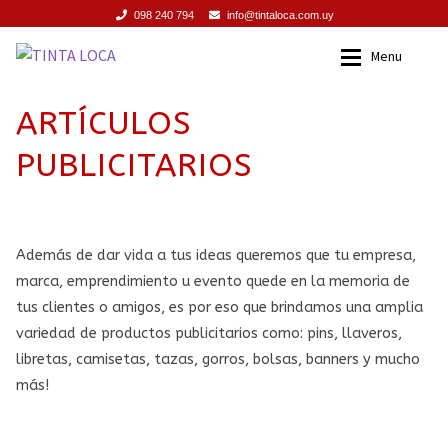
098 240 794
info@tintaloca.com.uy
Ir
Ir
Menu
a
al
la
contenido
INICIO
Inicio
ARTÍCULOS
navegación
PUBLICITARIOS
SERVICIOS
Servicios
PROMOCIONES
Promociones
Además de dar vida a tus ideas queremos que tu empresa,
PRODUCTOS
Productos
marca, emprendimiento u evento quede en la memoria de
tus clientes o amigos, es por eso que brindamos una amplia
TIENDA
Tienda
variedad de productos publicitarios como: pins, llaveros,
libretas, camisetas, tazas, gorros, bolsas, banners y mucho
CONTACTO
Contacto
más!