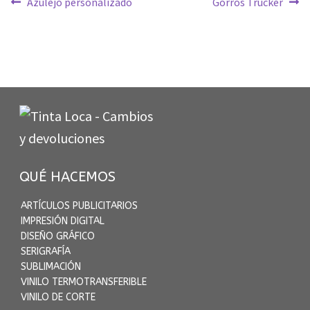
Navegación
Anterior:
Siguiente:
Azulejo personalizado
Gorros Trucker
de
entradas
QUÉ HACEMOS
ARTÍCULOS PUBLICITARIOS
IMPRESIÓN DIGITAL
DISEÑO GRÁFICO
SERIGRAFÍA
SUBLIMACIÓN
VINILO TERMOTRANSFERIBLE
VINILO DE CORTE