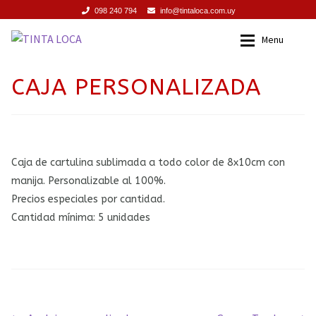
098 240 794
info@tintaloca.com.uy
Ir
Ir
Menu
a
al
la
contenido
INICIO
Inicio
CAJA PERSONALIZADA
navegación
SERVICIOS
Servicios
PROMOCIONES
Promociones
Caja de cartulina sublimada a todo color de 8x10cm con
manija. Personalizable al 100%.
PRODUCTOS
Productos
Precios especiales por cantidad.
Cantidad mínima: 5 unidades
TIENDA
Tienda
CONTACTO
Contacto