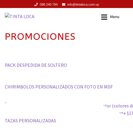
098 240 794
info@tintaloca.com.uy
Ir
Ir
Menu
a
al
la
contenido
INICIO
Inicio
PROMOCIONES
navegación
SERVICIOS
Servicios
PROMOCIONES
Promociones
PACK DESPEDIDA DE SOLTERO
PRODUCTOS
Productos
CHIRIMBOLOS PERSONALIZADOS CON FOTO EN MDF
TIENDA
Tienda
CONTACTO
Contacto
TAZAS PERSONALIZADAS