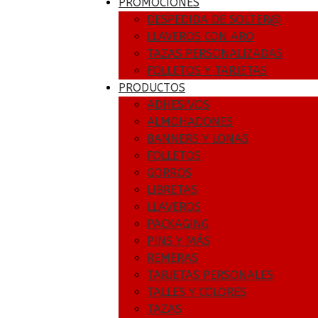
PROMOCIONES
DESPEDIDA DE SOLTER@
LLAVEROS CON ARO
TAZAS PERSONALIZADAS
FOLLETOS Y TARJETAS
PRODUCTOS
ADHESIVOS
ALMOHADONES
BANNERS Y LONAS
FOLLETOS
GORROS
LIBRETAS
LLAVEROS
PACKAGING
PINS Y MÁS
REMERAS
TARJETAS PERSONALES
TALLES Y COLORES
TAZAS