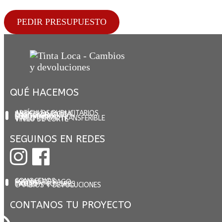
PEDIR PRESUPUESTO
QUÉ HACEMOS
ARTÍCULOS PUBLICITARIOS
IMPRESIÓN DIGITAL
DISEÑO GRÁFICO
SERIGRAFÍA
SUBLIMACIÓN
VINILO TERMOTRANSFERIBLE
VINILO DE CORTE
SEGUINOS EN REDES
CONOCENOS
FORMAS DE PAGO
ENVÍOS
TALLES Y COLORES
CAMBIOS Y DEVOLUCIONES
CONTANOS TU PROYECTO