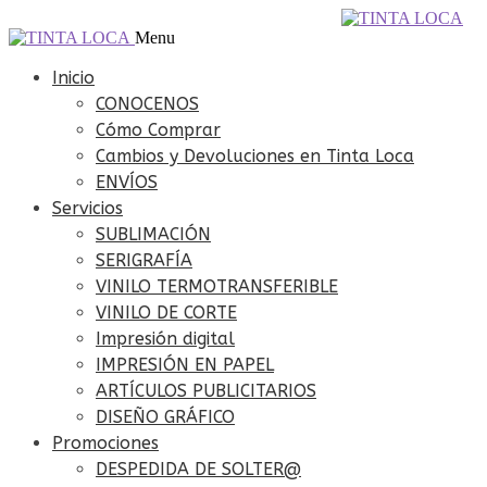
Ir
Ir
098 240 794
info@tintaloca.com.uy
a
al
Menu
la
contenido
navegación
Inicio
CONOCENOS
Cómo Comprar
Cambios y Devoluciones en Tinta Loca
ENVÍOS
Servicios
SUBLIMACIÓN
SERIGRAFÍA
VINILO TERMOTRANSFERIBLE
VINILO DE CORTE
Impresión digital
IMPRESIÓN EN PAPEL
ARTÍCULOS PUBLICITARIOS
DISEÑO GRÁFICO
Promociones
DESPEDIDA DE SOLTER@