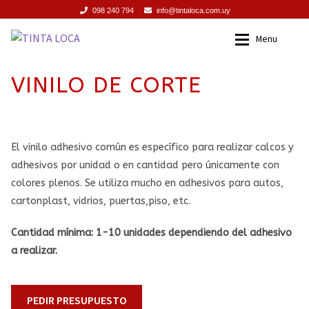
098 240 794
info@tintaloca.com.uy
Ir
Ir
Menu
a
al
la
contenido
INICIO
Inicio
VINILO DE CORTE
navegación
SERVICIOS
Servicios
PROMOCIONES
Promociones
El vinilo adhesivo común es específico para realizar calcos y
adhesivos por unidad o en cantidad pero únicamente con
PRODUCTOS
Productos
colores plenos. Se utiliza mucho en adhesivos para autos,
cartonplast, vidrios, puertas,piso, etc.
TIENDA
Tienda
Cantidad mínima: 1-10 unidades dependiendo del adhesivo
a realizar.
CONTACTO
Contacto
PEDIR PRESUPUESTO