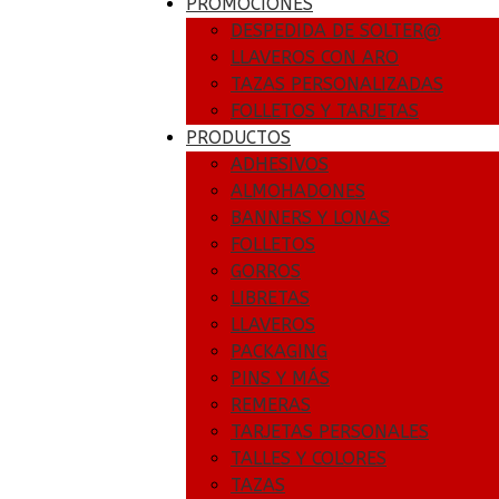
PROMOCIONES
DESPEDIDA DE SOLTER@
LLAVEROS CON ARO
TAZAS PERSONALIZADAS
FOLLETOS Y TARJETAS
PRODUCTOS
ADHESIVOS
ALMOHADONES
BANNERS Y LONAS
FOLLETOS
GORROS
LIBRETAS
LLAVEROS
PACKAGING
PINS Y MÁS
REMERAS
TARJETAS PERSONALES
TALLES Y COLORES
TAZAS