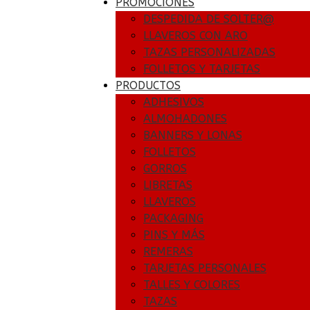
PROMOCIONES
DESPEDIDA DE SOLTER@
LLAVEROS CON ARO
TAZAS PERSONALIZADAS
FOLLETOS Y TARJETAS
PRODUCTOS
ADHESIVOS
ALMOHADONES
BANNERS Y LONAS
FOLLETOS
GORROS
LIBRETAS
LLAVEROS
PACKAGING
PINS Y MÁS
REMERAS
TARJETAS PERSONALES
TALLES Y COLORES
TAZAS