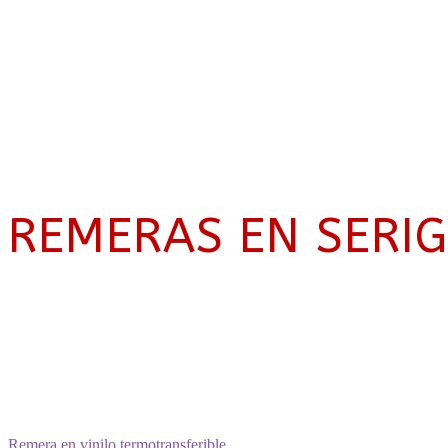
REMERAS EN SERIG
Anterior:
Remera en vinilo termotransferible