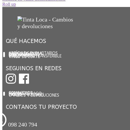
Navegación
Siguiente:
Roll up
de
entradas
QUÉ HACEMOS
ARTÍCULOS PUBLICITARIOS
IMPRESIÓN DIGITAL
DISEÑO GRÁFICO
SERIGRAFÍA
SUBLIMACIÓN
VINILO TERMOTRANSFERIBLE
VINILO DE CORTE
SEGUINOS EN REDES
CONOCENOS
FORMAS DE PAGO
ENVÍOS
TALLES Y COLORES
CAMBIOS Y DEVOLUCIONES
CONTANOS TU PROYECTO
098 240 794