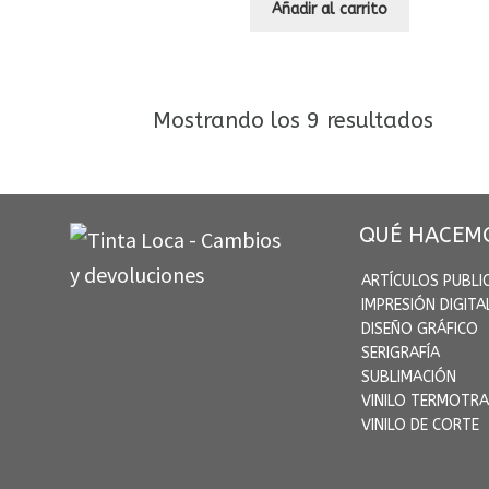
Añadir al carrito
Orde
Mostrando los 9 resultados
por
los
últim
QUÉ HACEM
ARTÍCULOS PUBLI
IMPRESIÓN DIGITA
DISEÑO GRÁFICO
SERIGRAFÍA
SUBLIMACIÓN
VINILO TERMOTRA
VINILO DE CORTE