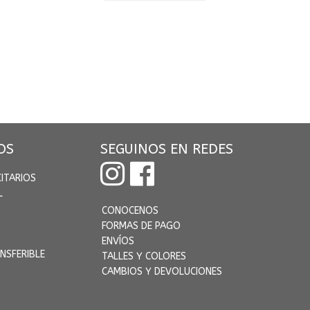
nado
os
OS
SEGUINOS EN REDES
CITARIOS
L
CONOCENOS
FORMAS DE PAGO
ENVÍOS
NSFERIBLE
TALLES Y COLORES
CAMBIOS Y DEVOLUCIONES