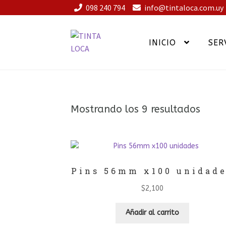
098 240 794
info@tintaloca.com.uy
INICIO
SER
Ir
Ir
a
al
la
contenido
navegación
Orde
Mostrando los 9 resultados
por
los
últim
Pins 56mm x100 unidad
$
2,100
Añadir al carrito