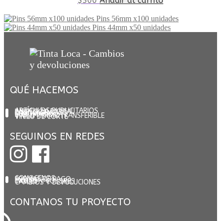
$
500
Añadir al carrito
Pins 56mm x100 unidades
Pins 44mm x50 unidades
QUÉ HACEMOS
ARTÍCULOS PUBLICITARIOS
IMPRESIÓN DIGITAL
DISEÑO GRÁFICO
SERIGRAFÍA
SUBLIMACIÓN
VINILO TERMOTRANSFERIBLE
VINILO DE CORTE
SEGUINOS EN REDES
CONOCENOS
FORMAS DE PAGO
ENVÍOS
TALLES Y COLORES
CAMBIOS Y DEVOLUCIONES
CONTANOS TU PROYECTO