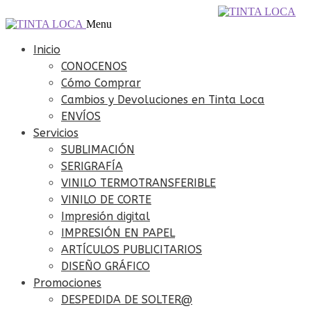
Ir
Ir
098 240 794
info@tintaloca.com.uy
a
al
Menu
la
contenido
navegación
Inicio
CONOCENOS
Cómo Comprar
Cambios y Devoluciones en Tinta Loca
ENVÍOS
Servicios
SUBLIMACIÓN
SERIGRAFÍA
VINILO TERMOTRANSFERIBLE
VINILO DE CORTE
Impresión digital
IMPRESIÓN EN PAPEL
ARTÍCULOS PUBLICITARIOS
DISEÑO GRÁFICO
Promociones
DESPEDIDA DE SOLTER@