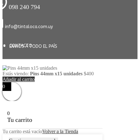
098 240 794
info@tintaloca.com.uy
CONTACTO
ENVIOS A TODO EL PAÍS
Estás viendo:
Pins 44mm x15 unidades
$
400
Añadir al carrito
0
0
Tu carrito
Tu carrito está vacío
Volver a la Tienda