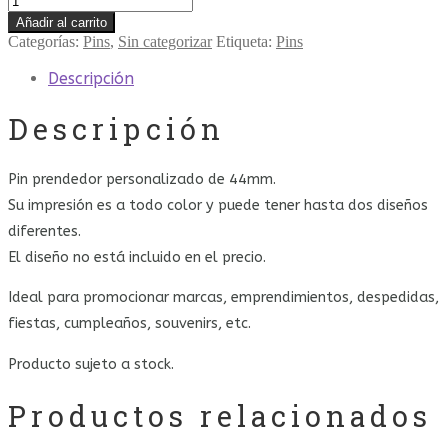
44mm
Añadir al carrito
x15
Categorías:
Pins
,
Sin categorizar
Etiqueta:
Pins
unidades
cantidad
Descripción
Descripción
Pin prendedor personalizado de 44mm.
Su impresión es a todo color y puede tener hasta dos diseños
diferentes.
El diseño no está incluido en el precio.
Ideal para promocionar marcas, emprendimientos, despedidas,
fiestas, cumpleaños, souvenirs, etc.
Producto sujeto a stock.
Productos relacionados