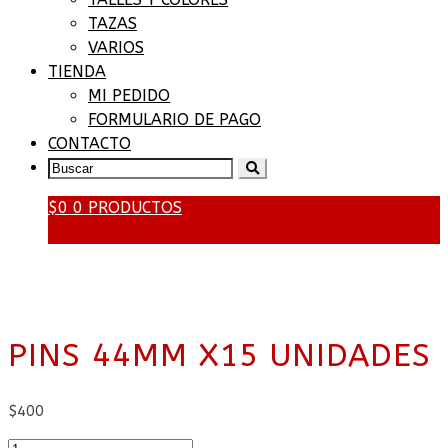
TAZAS
VARIOS
TIENDA
MI PEDIDO
FORMULARIO DE PAGO
CONTACTO
SEARCH
FOR:
$
0
0 PRODUCTOS
PINS 44MM X15 UNIDADES
$
400
Pins