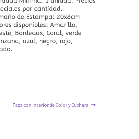
tidad Mínima: 1 unidad. Precios
eciales por cantidad.
maño de Estampa: 20x8cm
ores disponibles: Amarillo,
este, Bordeaux, Coral, verde
zana, azul, negro, rojo,
ado.
Siguiente:
Taza con interior de Color y Cuchara