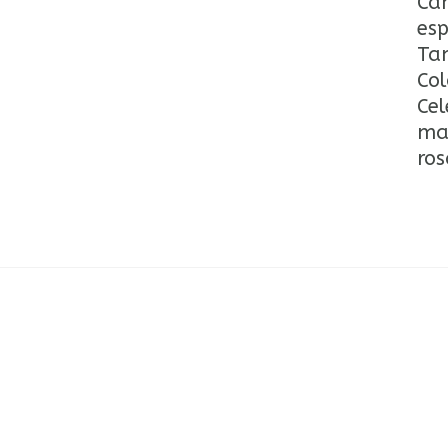
Can
esp
Ta
Col
Cel
man
ros