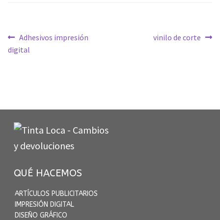
Navegación
Anterior:
Siguiente:
Adhesivos impresión
vinilo de corte
de
digital
entradas
QUÉ HACEMOS
ARTÍCULOS PUBLICITARIOS
IMPRESIÓN DIGITAL
DISEÑO GRÁFICO