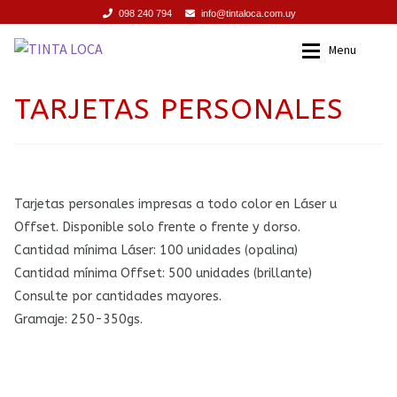
098 240 794
info@tintaloca.com.uy
Ir
Ir
Menu
a
al
la
contenido
INICIO
Inicio
TARJETAS PERSONALES
navegación
SERVICIOS
Servicios
PROMOCIONES
Promociones
Tarjetas personales impresas a todo color en Láser u
Offset. Disponible solo frente o frente y dorso.
PRODUCTOS
Productos
Cantidad mínima Láser: 100 unidades (opalina)
Cantidad mínima Offset: 500 unidades (brillante)
TIENDA
Tienda
Consulte por cantidades mayores.
Gramaje: 250-350gs.
CONTACTO
Contacto