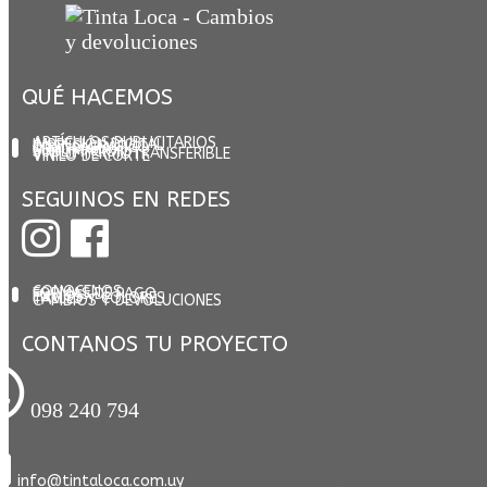
entradas
QUÉ HACEMOS
ARTÍCULOS PUBLICITARIOS
IMPRESIÓN DIGITAL
DISEÑO GRÁFICO
SERIGRAFÍA
SUBLIMACIÓN
VINILO TERMOTRANSFERIBLE
VINILO DE CORTE
SEGUINOS EN REDES
CONOCENOS
FORMAS DE PAGO
ENVÍOS
TALLES Y COLORES
CAMBIOS Y DEVOLUCIONES
CONTANOS TU PROYECTO
098 240 794
info@tintaloca.com.uy