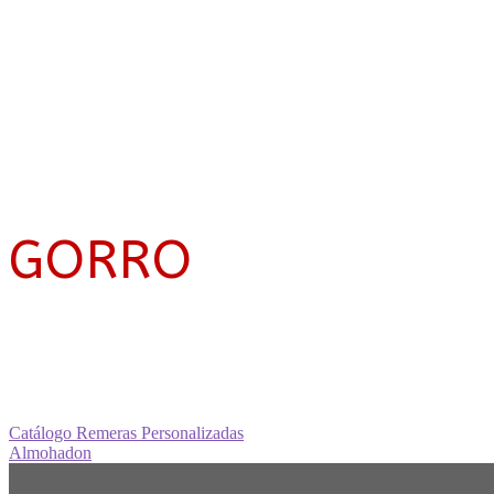
GORRO
Navegación
Anterior:
Catálogo Remeras Personalizadas
Siguiente:
Almohadon
de