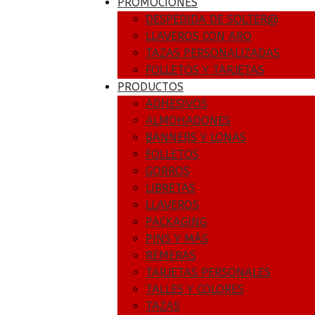
PROMOCIONES
DESPEDIDA DE SOLTER@
LLAVEROS CON ARO
TAZAS PERSONALIZADAS
FOLLETOS Y TARJETAS
PRODUCTOS
ADHESIVOS
ALMOHADONES
BANNERS Y LONAS
FOLLETOS
GORROS
LIBRETAS
LLAVEROS
PACKAGING
PINS Y MÁS
REMERAS
TARJETAS PERSONALES
TALLES Y COLORES
TAZAS