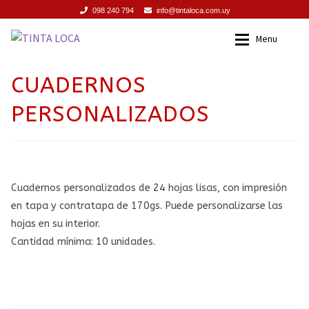
098 240 794
info@tintaloca.com.uy
Ir
Ir
Menu
a
al
la
contenido
INICIO
Inicio
CUADERNOS
navegación
PERSONALIZADOS
SERVICIOS
Servicios
PROMOCIONES
Promociones
PRODUCTOS
Productos
Cuadernos personalizados de 24 hojas lisas, con impresión
en tapa y contratapa de 170gs. Puede personalizarse las
TIENDA
Tienda
hojas en su interior.
Cantidad mínima: 10 unidades.
CONTACTO
Contacto