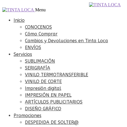
Ir
Ir
098 240 794
info@tintaloca.com.uy
a
al
Menu
la
contenido
navegación
Inicio
CONOCENOS
Cómo Comprar
Cambios y Devoluciones en Tinta Loca
ENVÍOS
Servicios
SUBLIMACIÓN
SERIGRAFÍA
VINILO TERMOTRANSFERIBLE
VINILO DE CORTE
Impresión digital
IMPRESIÓN EN PAPEL
ARTÍCULOS PUBLICITARIOS
DISEÑO GRÁFICO
Promociones
DESPEDIDA DE SOLTER@