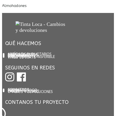
Almohadones
QUÉ HACEMOS
ARTÍCULOS PUBLICITARIOS
IMPRESIÓN DIGITAL
DISEÑO GRÁFICO
SERIGRAFÍA
SUBLIMACIÓN
VINILO TERMOTRANSFERIBLE
VINILO DE CORTE
SEGUINOS EN REDES
CONOCENOS
FORMAS DE PAGO
ENVÍOS
TALLES Y COLORES
CAMBIOS Y DEVOLUCIONES
CONTANOS TU PROYECTO