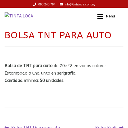
098 240 794
info@tintaloca.com.uy
Ir
Ir
Menu
a
al
la
contenido
INICIO
Inicio
BOLSA TNT PARA AUTO
navegación
SERVICIOS
Servicios
PROMOCIONES
Promociones
Bolsa de TNT para auto
de 20×28 en varios colores.
Estampado a una tinta en serigrafía
PRODUCTOS
Productos
Cantidad mínima: 50 unidades.
TIENDA
Tienda
CONTACTO
Contacto
Navegación
Anterior:
Siguiente:
Bolsa TNT tipo camiseta
Bolsa Kraft