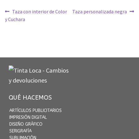
Navegación
Anterior:
Siguiente:
Taza con interior de Color
Taza personalizada negra
de
y Cuchara
entradas
QUÉ HACEMOS
ARTÍCULOS PUBLICITARIOS
IMPRESIÓN DIGITAL
DISEÑO GRÁFICO
SERIGRAFÍA
SUBLIMACIÓN