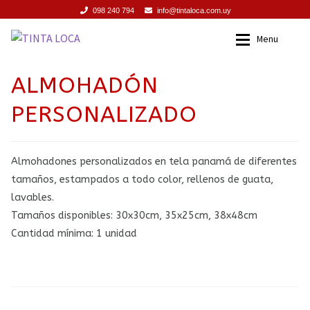
098 240 794
info@tintaloca.com.uy
Ir
Ir
Menu
a
al
la
contenido
Expan
INICIO
Inicio
ALMOHADÓN
navegación
PERSONALIZADO
Expan
SERVICIOS
Servicios
Expan
PROMOCIONES
Promociones
Almohadones personalizados en tela panamá de diferentes
tamaños, estampados a todo color, rellenos de guata,
Expan
PRODUCTOS
Productos
lavables.
Tamaños disponibles: 30x30cm, 35x25cm, 38x48cm
Expan
TIENDA
Tienda
Cantidad mínima: 1 unidad
CONTACTO
Contacto