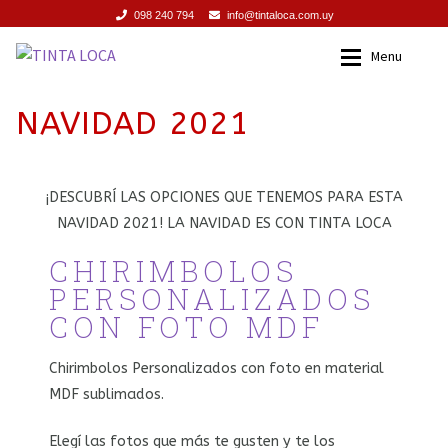
098 240 794
info@tintaloca.com.uy
Ir
Ir
Menu
a
al
la
contenido
INICIO
Inicio
NAVIDAD 2021
navegación
SERVICIOS
Servicios
¡DESCUBRÍ LAS OPCIONES QUE TENEMOS PARA ESTA
PROMOCIONES
Promociones
NAVIDAD 2021! LA NAVIDAD ES CON TINTA LOCA
CHIRIMBOLOS
PRODUCTOS
Productos
PERSONALIZADOS
TIENDA
Tienda
CON FOTO MDF
CONTACTO
Contacto
Chirimbolos Personalizados con foto en material
MDF sublimados.
Elegí las fotos que más te gusten y te los